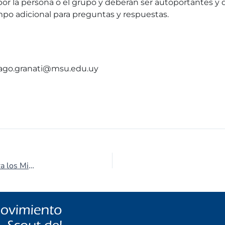
or la persona o el grupo y deberán ser autoportantes y d
empo adicional para preguntas y respuestas.
iago.granati@msu.edu.uy
Nuevo Convenio con Óptica Garese: 20% de Descuento para los Miembros del Movimiento Scout del Uruguay