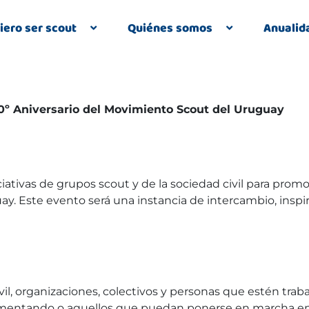
iero ser scout
Quiénes somos
Anualid
 30º Aniversario del Movimiento Scout del Uruguay
iativas de grupos scout y de la sociedad civil para prom
uay. Este evento será una instancia de intercambio, in
civil, organizaciones, colectivos y personas que estén tr
ementando o aquellos que puedan ponerse en marcha en