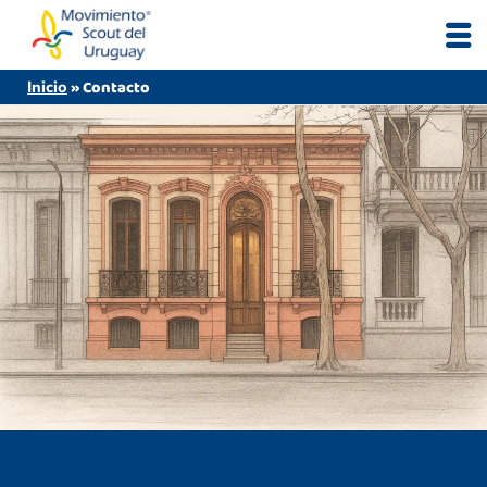
Skip
to
content
»
Contacto
Inicio