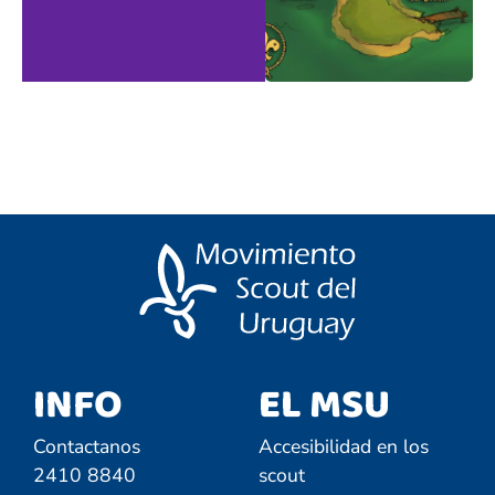
sean
que los Scouts
pensando para
El Thalí está
El Thalí
INFO
EL MSU
Contactanos
Accesibilidad en los
2410 8840
scout