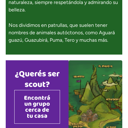
naturaleza, siempre respetándola y admirando su
belleza.
Nos dividimos en patrullas, que suelen tener
experiencia.
nombres de animales autóctonos, como Aguará
su propia
guazú, Guazubirá, Puma, Tero y muchas más.
tiempo y desde
en su propio
propia voluntad,
llenarlo a su
¿Querés ser
libertad de
Están en total
scout?
el crecimiento.
e del proceso y
Encontrá
indudablement
un grupo
cerca de
como lo son
tu casa
del registro,
protagonistas