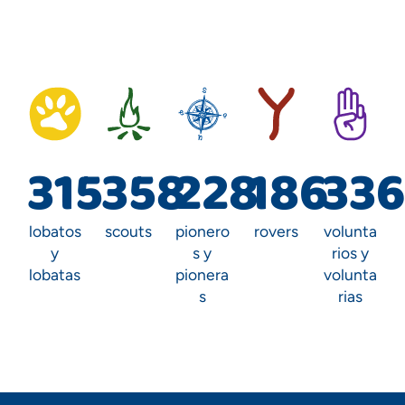
315
358
228
186
33
lobatos
scouts
pionero
rovers
volunta
y
s y
rios y
lobatas
pionera
volunta
s
rias