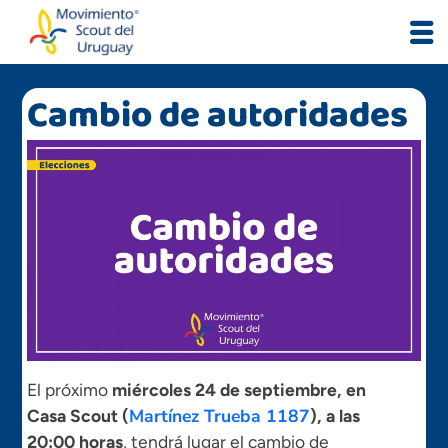
Skip
to
content
Cambio de autoridades
El próximo
miércoles 24 de septiembre, en
Martínez Trueba 1187
Casa Scout (
), a las
20:00 horas
, tendrá lugar el cambio de