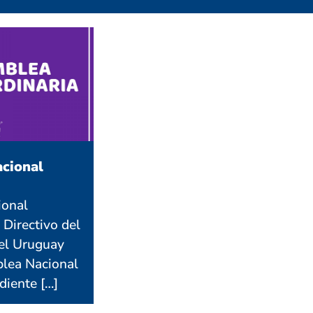
cional
ional
 Directivo del
el Uruguay
blea Nacional
diente […]